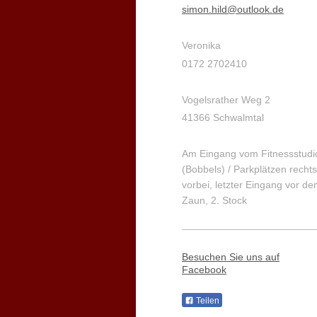
simon.hild@outlook.de
Veronika
0172 2702410
Vogelsrather Weg 2
41366 Schwalmtal
Am Eingang vom Fitnessstudi
(Bobbels) /
Parkplätzen
rechts
vorbei, letzter Eingang vor d
Zaun, 2. Stock
Besuchen Sie uns auf
Facebook
Teilen