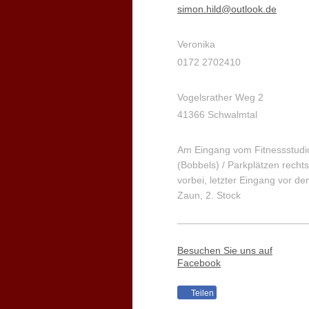
simon.hild@outlook.de
Veronika
0172 2702410
Vogelsrather Weg 2
41366 Schwalmtal
Am Eingang vom Fitnessstudi
(Bobbels) /
Parkplätzen
rechts
vorbei, letzter Eingang vor d
Zaun, 2. Stock
Besuchen Sie uns auf
Facebook
Teilen