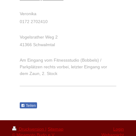
Veronika
0172 2702410
Vogelsrather Weg 2
41366 Schwalmtal
Am Eingang vom Fitnessstudio (Bobbels) /
Parkplätzen
rechts vorbei, letzter Eingang vor
dem Zaun, 2. Stock
Teilen
Druckversion
|
Sitemap
Login
© Minamoto Budo e.V.
Webansicht